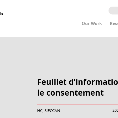
da
Our Work
Res
Feuillet d’informat
le consentement
HC, SIECCAN
20