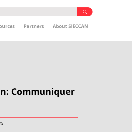
ources
Partners
About SIECCAN
ion: Communiquer
25