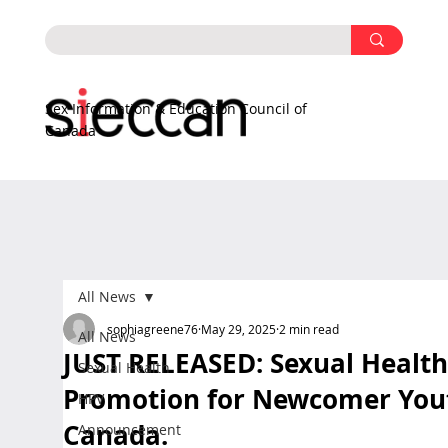
Sex Information & Education Council of
Canada
All News
sophiagreene76
May 29, 2025
2 min read
All News
JUST RELEASED: Sexual Health
Sexual Health
Promotion for Newcomer You
HPV
Canada.
Announcement