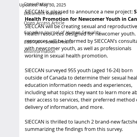
Consultation
Updated:
May 30, 2025
SIECCAN is pleased to announce a new project: 
S
Document Release
Health Promotion for Newcomer Youth in Can
Open Access Article
SIECCAN will be creating sexual and reproductive
Canadian Journal of Human Sexuality
health resources designed for newcomer youth. 
resources will be informed by SIECCAN’s consulta
LGBTQIA+ Sexual Health
with newcomer youth, as well as professionals 
Misinformation
working in sexual health promotion. 
SIECCAN surveyed 955 youth (aged 16-24) born 
outside of Canada to determine their sexual heal
education information needs and experiences, 
including what topics they want to learn more ab
their access to services, their preferred method 
delivery of information, and more. 
SIECCAN is thrilled to launch 2 brand-new factsh
summarizing the findings from this survey.